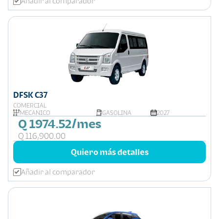
Añadir al comparador
DFSK C37
COMERCIAL
MECÁNICO
GASOLINA
2027
Q 1974.52/mes
Q 116,900.00
Quiero más detalles
Añadir al comparador