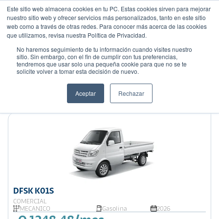
Este sitio web almacena cookies en tu PC. Estas cookies sirven para mejorar
nuestro sitio web y ofrecer servicios más personalizados, tanto en este sitio
web como a través de otras redes. Para conocer más acerca de las cookies
que utilizamos, revisa nuestra Política de Privacidad.
No haremos seguimiento de tu información cuando visites nuestro
sitio. Sin embargo, con el fin de cumplir con tus preferencias,
tendremos que usar solo una pequeña cookie para que no se te
Mostrando 8 de 8
solicite volver a tomar esta decisión de nuevo.
Filtrar
Aceptar
Rechazar
Ordenar por:
Precio: Menor a Mayor
DFSK K01S
COMERCIAL
MECÁNICO
Gasolina
2026