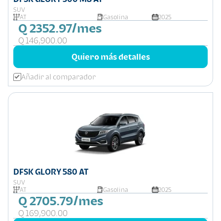
SUV
AT
Gasolina
2025
Q 2352.97/mes
Q 146,900.00
Quiero más detalles
Añadir al comparador
DFSK GLORY 580 AT
SUV
AT
Gasolina
2025
Q 2705.79/mes
Q 169,900.00