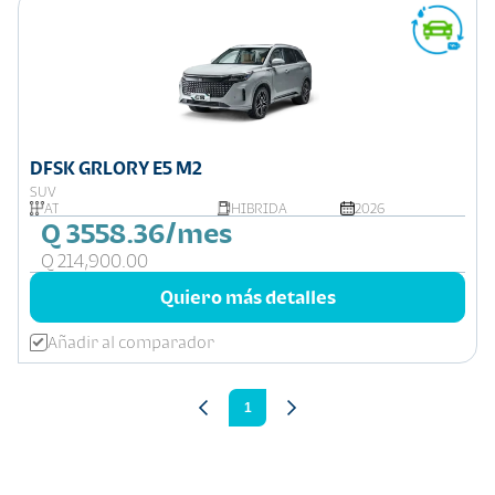
DFSK GRLORY E5 M2
SUV
AT
HIBRIDA
2026
Q 3558.36/mes
Q 214,900.00
Quiero más detalles
Añadir al comparador
1