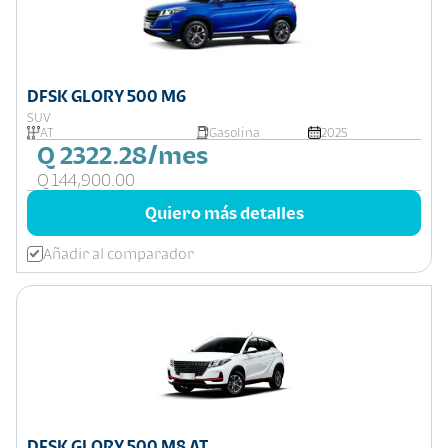
DFSK GLORY 500 M6
SUV
AT
Gasolina
2025
Q 2322.28/mes
Q 144,900.00
Quiero más detalles
Añadir al comparador
DFSK GLORY 500 M8 AT