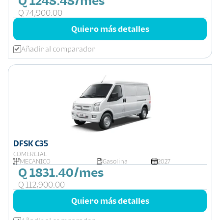
Q 1248.48/mes
Q 74,900.00
Quiero más detalles
Añadir al comparador
DFSK C35
COMERCIAL
MECÁNICO
Gasolina
2027
Q 1831.40/mes
Q 112,900.00
Quiero más detalles