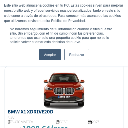
Este sitio web almacena cookies en tu PC. Estas cookies sirven para mejorar
nuestro sitio web y ofrecer servicios más personalizados, tanto en este sitio
web como a través de otras redes. Para conocer más acerca de las cookies
que utilizamos, revisa nuestra Política de Privacidad.
No haremos seguimiento de tu información cuando visites nuestro
sitio. Sin embargo, con el fin de cumplir con tus preferencias,
tendremos que usar solo una pequeña cookie para que no se te
Mostrando 4 de 4
solicite volver a tomar esta decisión de nuevo.
Filtrar
Aceptar
Rechazar
Ordenar por:
Precio: Menor a Mayor
BMW X1 XDRIVE20D
SUV
AUTOMÁTICA
DISEL
2027