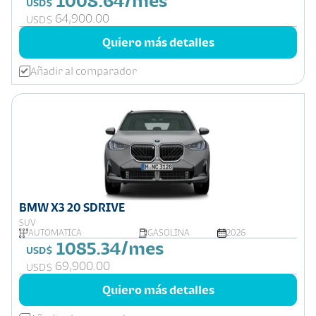
1008.64/mes
USD$
64,900.00
USD$
Quiero más detalles
Añadir al comparador
BMW X3 20 SDRIVE
SUV
AUTOMÁTICA
GASOLINA
2026
1085.34/mes
USD$
69,900.00
USD$
Quiero más detalles