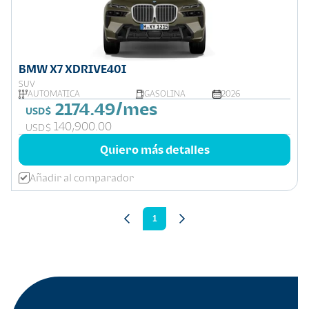
BMW X7 XDRIVE40I
SUV
AUTOMÁTICA
GASOLINA
2026
2174.49/mes
USD$
140,900.00
USD$
Quiero más detalles
Añadir al comparador
1