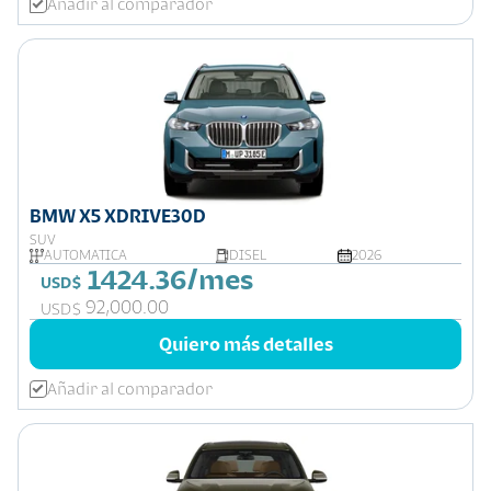
Añadir al comparador
BMW X5 XDRIVE30D
SUV
AUTOMÁTICA
DISEL
2026
1424.36/mes
USD$
92,000.00
USD$
Quiero más detalles
Añadir al comparador