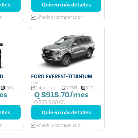
lles
Quiero más detalles
r
Añadir al comparador
ND
FORD EVEREST-TITANIUM
SUV
2025
Automático
DIESEL
2025
es
Q 8918.70/mes
Q 569,900.00
lles
Quiero más detalles
r
Añadir al comparador