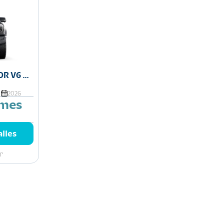
R V6 AT
2026
/mes
lles
r