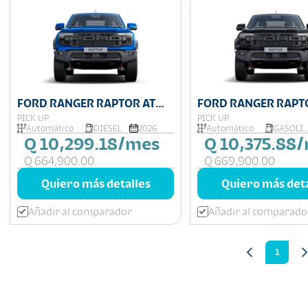
FORD RANGER RAPTOR AT
FORD RANGER RAPTO
4X4 DIESEL
4X4
PICK UP
PICK UP
Automático
DIESEL
2026
Automático
GASOLINA
Q 10,299.18/mes
Q 10,375.88
Q 664,900.00
Q 669,900.00
Quiero más detalles
Quiero más deta
Añadir al comparador
Añadir al comparado
1