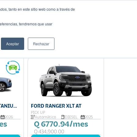
dos, tanto en este sitio web como a través de
Solicita tu préstamo
auto ideal
preferencias, tendremos que usar
Aceptar
Rechazar
Ordenar por:
Precio: Menor a Mayor
ITANIUM
FORD RANGER XLT AT
PICK UP
A
2026
Automático
DIESEL
2025
es
Q 6770.94/mes
Q 434,900.00