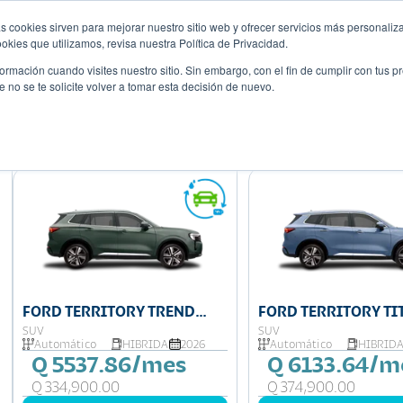
s cookies sirven para mejorar nuestro sitio web y ofrecer servicios más personaliza
Descubre tu 
r
Promociones
Blog
Eventos
kies que utilizamos, revisa nuestra Política de Privacidad.
rmación cuando visites nuestro sitio. Sin embargo, con el fin de cumplir con tus 
no se te solicite volver a tomar esta decisión de nuevo.
Mostrando 8 de 8
FORD TERRITORY TREND
FORD TERRITORY T
HYBRID
HYBRID
SUV
SUV
Automático
HIBRIDA
2026
Automático
HIBRID
Q 5537.86/mes
Q 6133.64/m
Q 334,900.00
Q 374,900.00