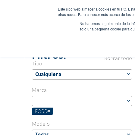
Este sitio web almacena cookies en tu PC. Esta
Autos
Comparado
otras redes. Para conocer más acerca de las coo
No haremos seguimiento de tu info
solo una pequeña cookie para que 
Filtros.
Borrar todo
Tipo
Marca
FORD
×
Modelo