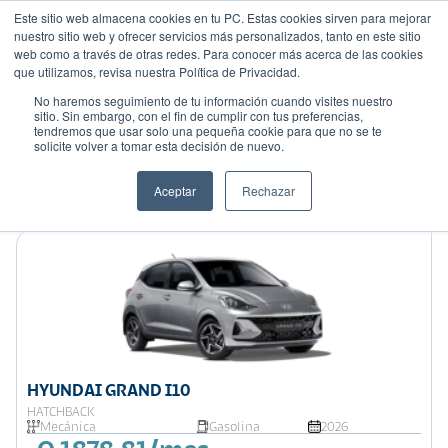
Este sitio web almacena cookies en tu PC. Estas cookies sirven para mejorar
nuestro sitio web y ofrecer servicios más personalizados, tanto en este sitio
web como a través de otras redes. Para conocer más acerca de las cookies
que utilizamos, revisa nuestra Política de Privacidad.
No haremos seguimiento de tu información cuando visites nuestro
sitio. Sin embargo, con el fin de cumplir con tus preferencias,
tendremos que usar solo una pequeña cookie para que no se te
Mostrando 9 de 16
solicite volver a tomar esta decisión de nuevo.
Filtrar
Aceptar
Rechazar
Ordenar por:
Precio: Menor a Mayor
HYUNDAI GRAND I10
HATCHBACK
Mecánica
Gasolina
2026