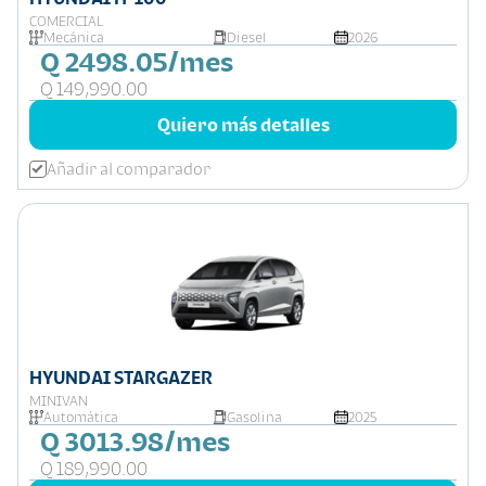
COMERCIAL
Mecánica
Diesel
2026
Q 2498.05/mes
Q 149,990.00
Quiero más detalles
Añadir al comparador
HYUNDAI STARGAZER
MINIVAN
Automática
Gasolina
2025
Q 3013.98/mes
Q 189,990.00