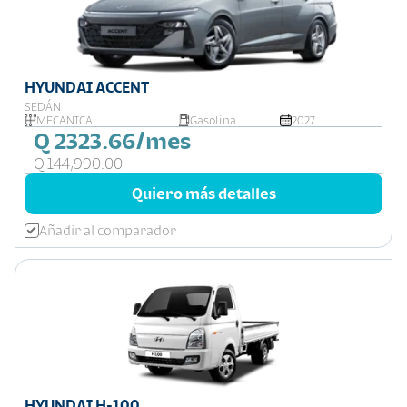
HYUNDAI ACCENT
SEDÁN
MECANICA
Gasolina
2027
Q 2323.66/mes
Q 144,990.00
Quiero más detalles
Añadir al comparador
HYUNDAI H-100