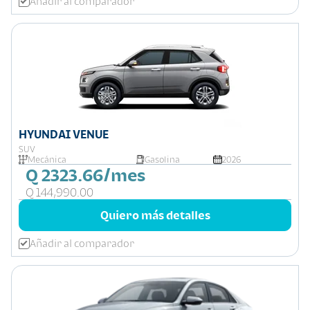
Añadir al comparador
HYUNDAI VENUE
SUV
Mecánica
Gasolina
2026
Q 2323.66/mes
Q 144,990.00
Quiero más detalles
Añadir al comparador