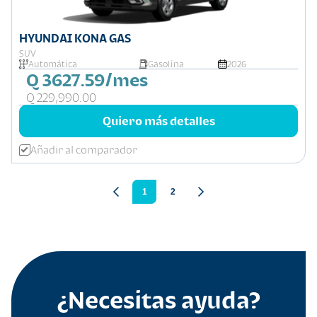
HYUNDAI KONA GAS
SUV
Automática
Gasolina
2026
Q 3627.59/mes
Q 229,990.00
Quiero más detalles
Añadir al comparador
1
2
¿Necesitas ayuda?