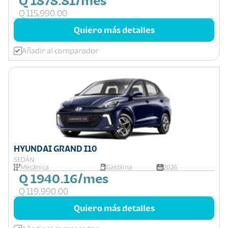
Q 1878.81/mes
Q 115,990.00
Quiero más detalles
Añadir al comparador
HYUNDAI GRAND I10
SEDÁN
Mecánica
Gasolina
2026
Q 1940.16/mes
Q 119,990.00
Quiero más detalles