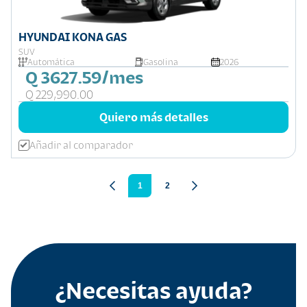
HYUNDAI KONA GAS
SUV
Automática
Gasolina
2026
Q 3627.59/mes
Q 229,990.00
Quiero más detalles
Añadir al comparador
1
2
¿Necesitas ayuda?