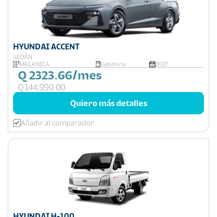
HYUNDAI ACCENT
SEDÁN
MECANICA
Gasolina
2027
Q 2323.66/mes
Q 144,990.00
Quiero más detalles
Añadir al comparador
HYUNDAI H-100