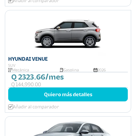
Añadir al comparador
HYUNDAI VENUE
SUV
Mecánica
Gasolina
2026
Q 2323.66/mes
Q 144,990.00
Quiero más detalles
Añadir al comparador