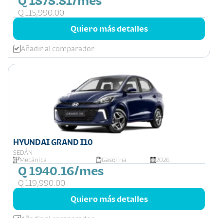
Q 1878.81/mes
Q 115,990.00
Quiero más detalles
Añadir al comparador
HYUNDAI GRAND I10
SEDÁN
Mecánica
Gasolina
2026
Q 1940.16/mes
Q 119,990.00
Quiero más detalles