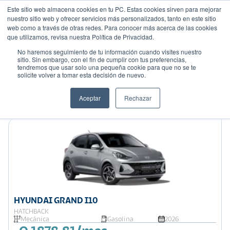
Este sitio web almacena cookies en tu PC. Estas cookies sirven para mejorar
nuestro sitio web y ofrecer servicios más personalizados, tanto en este sitio
web como a través de otras redes. Para conocer más acerca de las cookies
que utilizamos, revisa nuestra Política de Privacidad.
No haremos seguimiento de tu información cuando visites nuestro
sitio. Sin embargo, con el fin de cumplir con tus preferencias,
tendremos que usar solo una pequeña cookie para que no se te
Mostrando 9 de 16
solicite volver a tomar esta decisión de nuevo.
Filtrar
Aceptar
Rechazar
Ordenar por:
Precio: Menor a Mayor
HYUNDAI GRAND I10
HATCHBACK
Mecánica
Gasolina
2026