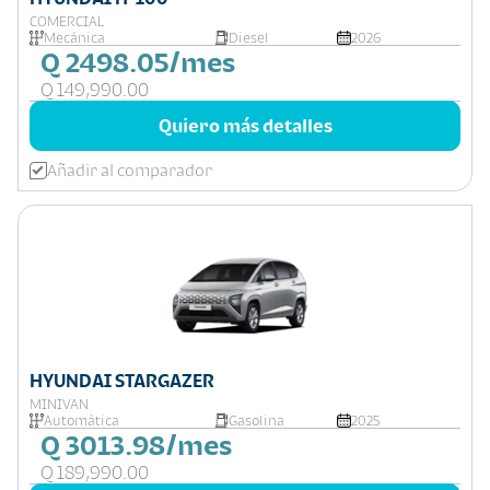
COMERCIAL
Mecánica
Diesel
2026
Q 2498.05/mes
Q 149,990.00
Quiero más detalles
Añadir al comparador
HYUNDAI STARGAZER
MINIVAN
Automática
Gasolina
2025
Q 3013.98/mes
Q 189,990.00