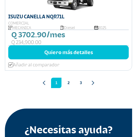
ISUZU CANELLA NQR71L
COMERCIAL
MECANICA
Diesel
2025
Q 3702.90/mes
Q 234,900.00
Quiero más detalles
Añadir al comparador
1
2
3
¿Necesitas ayuda?