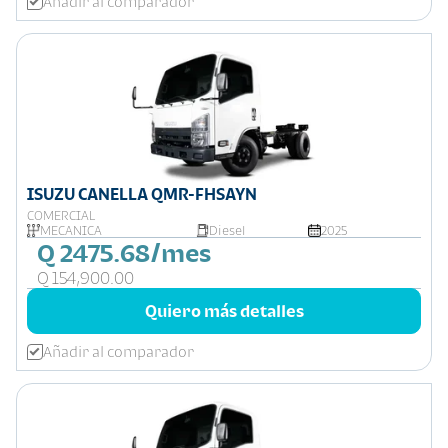
Añadir al comparador
ISUZU CANELLA QMR-FHSAYN
COMERCIAL
MECANICA
Diesel
2025
Q 2475.68/mes
Q 154,900.00
Quiero más detalles
Añadir al comparador