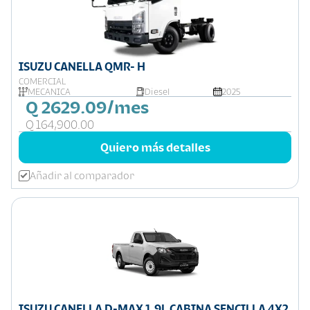
ISUZU CANELLA QMR- H
COMERCIAL
MECANICA
Diesel
2025
Q 2629.09/mes
Q 164,900.00
Quiero más detalles
Añadir al comparador
ISUZU CANELLA D-MAX 1.9L CABINA SENCILLA 4X2