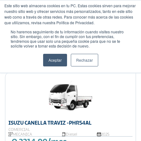
Este sitio web almacena cookies en tu PC. Estas cookies sirven para mejorar
nuestro sitio web y ofrecer servicios más personalizados, tanto en este sitio
web como a través de otras redes. Para conocer más acerca de las cookies
que utilizamos, revisa nuestra Política de Privacidad.
No haremos seguimiento de tu información cuando visites nuestro
sitio. Sin embargo, con el fin de cumplir con tus preferencias,
tendremos que usar solo una pequeña cookie para que no se te
Mostrando 9 de 23
solicite volver a tomar esta decisión de nuevo.
Filtrar
Aceptar
Rechazar
Ordenar por:
Precio: Menor a Mayor
ISUZU CANELLA TRAVIZ -PHR54AL
COMERCIAL
MECANICA
Diesel
2025