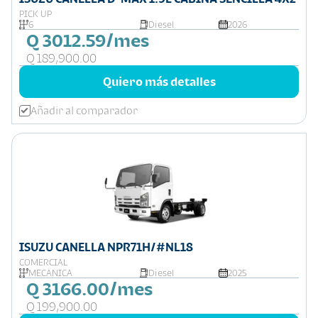
PICK UP
6
Diesel
2026
Q 3012.59/mes
Q 189,900.00
Quiero más detalles
Añadir al comparador
ISUZU CANELLA NPR71H/#NL18
COMERCIAL
MECANICA
Diesel
2025
Q 3166.00/mes
Q 199,900.00