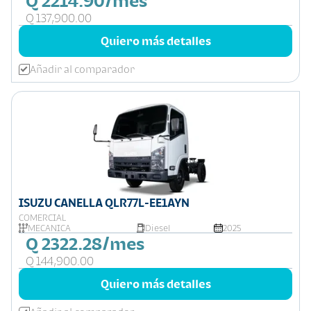
Q 2214.90/mes
Q 137,900.00
Quiero más detalles
Añadir al comparador
ISUZU CANELLA QLR77L-EE1AYN
COMERCIAL
MECANICA
Diesel
2025
Q 2322.28/mes
Q 144,900.00
Quiero más detalles