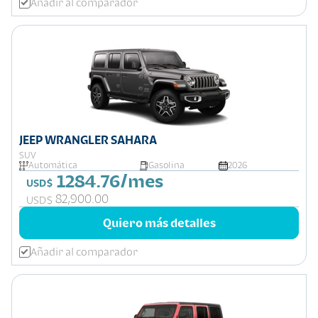
Añadir al comparador
JEEP WRANGLER SAHARA
SUV
Automática
Gasolina
2026
1284.76/mes
USD$
82,900.00
USD$
Quiero más detalles
Añadir al comparador