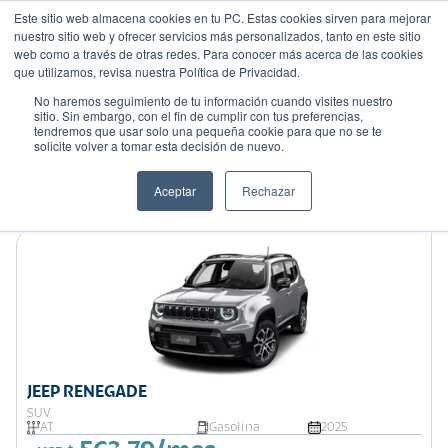
Este sitio web almacena cookies en tu PC. Estas cookies sirven para mejorar
nuestro sitio web y ofrecer servicios más personalizados, tanto en este sitio
web como a través de otras redes. Para conocer más acerca de las cookies
que utilizamos, revisa nuestra Política de Privacidad.
No haremos seguimiento de tu información cuando visites nuestro
sitio. Sin embargo, con el fin de cumplir con tus preferencias,
tendremos que usar solo una pequeña cookie para que no se te
Mostrando 6 de 6
solicite volver a tomar esta decisión de nuevo.
Filtrar
Aceptar
Rechazar
Ordenar por:
Precio: Menor a Mayor
JEEP RENEGADE
SUV
AT
Gasolina
2025