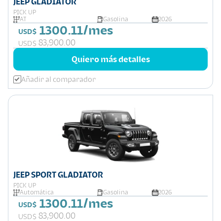
JEEP GLADIATOR
PICK UP
AT
Gasolina
2026
1300.11/mes
USD$
83,900.00
USD$
Quiero más detalles
Añadir al comparador
JEEP SPORT GLADIATOR
PICK UP
Automática
Gasolina
2026
1300.11/mes
USD$
83,900.00
USD$