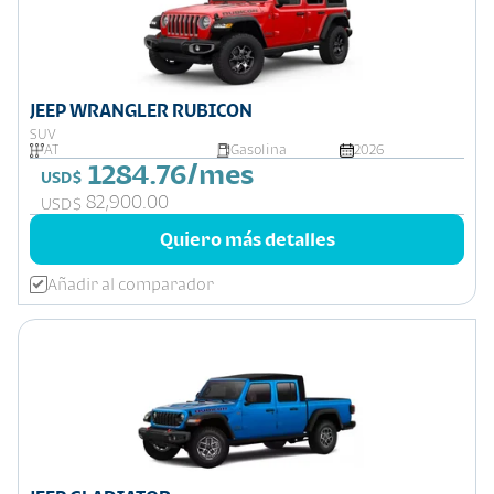
JEEP WRANGLER RUBICON
SUV
AT
Gasolina
2026
1284.76/mes
USD$
82,900.00
USD$
Quiero más detalles
Añadir al comparador