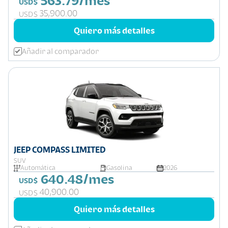
563.79/mes
USD$
35,900.00
USD$
Quiero más detalles
Añadir al comparador
JEEP COMPASS LIMITED
SUV
Automática
Gasolina
2026
640.48/mes
USD$
40,900.00
USD$
Quiero más detalles