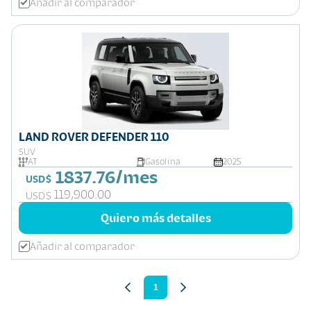
Añadir al comparador
LAND ROVER DEFENDER 110
SUV
AT
Gasolina
2025
1837.76/mes
USD$
119,900.00
USD$
Quiero más detalles
Añadir al comparador
1