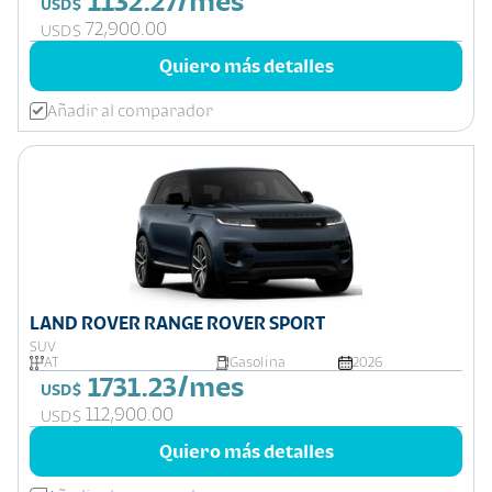
1132.27/mes
USD$
72,900.00
USD$
Quiero más detalles
Añadir al comparador
LAND ROVER RANGE ROVER SPORT
SUV
AT
Gasolina
2026
1731.23/mes
USD$
112,900.00
USD$
Quiero más detalles