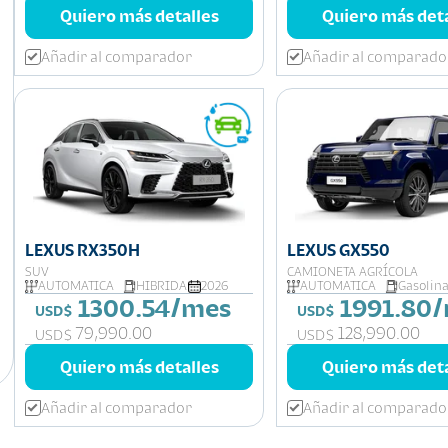
Quiero más detalles
Quiero más deta
Añadir al comparador
Añadir al comparado
LEXUS RX350H
LEXUS GX550
SUV
CAMIONETA AGRÍCOLA
AUTOMATICA
HIBRIDA
2026
AUTOMATICA
Gasolin
1300.54/mes
1991.80
USD$
USD$
79,990.00
128,990.00
USD$
USD$
Quiero más detalles
Quiero más deta
Añadir al comparador
Añadir al comparado