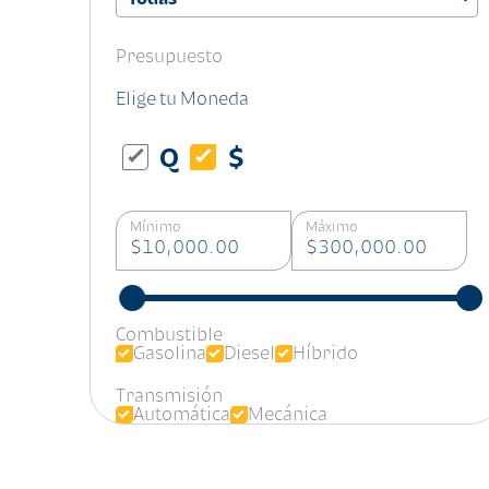
Presupuesto
Elige tu Moneda
Q
$
Mínimo
Máximo
$10,000.00
$300,000.00
Combustible
Gasolina
Diesel
Híbrido
Transmisión
Automática
Mecánica