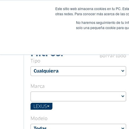
Este sitio web almacena cookies en tu PC. Esta
Autos
Comparado
otras redes. Para conocer más acerca de las coo
No haremos seguimiento de tu info
solo una pequeña cookie para que 
Filtros.
Borrar todo
Tipo
Marca
LEXUS
×
Modelo