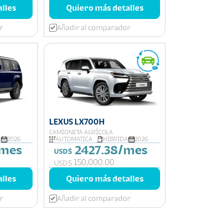
lles
Quiero más detalles
r
Añadir al comparador
LEXUS LX700H
CAMIONETA AGRÍCOLA
a
2026
AUTOMATICA
HIBRIDA
2026
/mes
2427.38/mes
USD$
150,000.00
USD$
lles
Quiero más detalles
r
Añadir al comparador