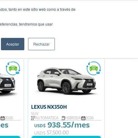
dos, tanto en este sitio web como a través de
Solicita tu préstamo
auto ideal
preferencias, tendremos que usar
Aceptar
Rechazar
Ordenar por:
Precio: Menor a Mayor
LEXUS NX350H
SUV
A
2026
AUTOMATICA
HIBRIDA
2026
es
938.55/mes
USD$
57,500.00
USD$