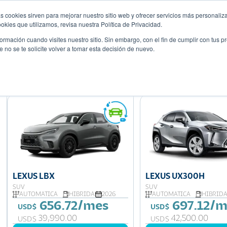
s cookies sirven para mejorar nuestro sitio web y ofrecer servicios más personaliza
Descubre tu 
r
Promociones
Blog
Eventos
kies que utilizamos, revisa nuestra Política de Privacidad.
rmación cuando visites nuestro sitio. Sin embargo, con el fin de cumplir con tus 
no se te solicite volver a tomar esta decisión de nuevo.
Mostrando 6 de 6
LEXUS LBX
LEXUS UX300H
SUV
SUV
AUTOMATICA
HIBRIDA
2026
AUTOMATICA
HIBRID
656.72/mes
697.12/m
USD$
USD$
39,990.00
42,500.00
USD$
USD$