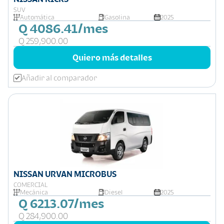
SUV
Automática
Gasolina
2025
Q 4086.41/mes
Q 259,900.00
Quiero más detalles
Añadir al comparador
NISSAN URVAN MICROBUS
COMERCIAL
Mecánica
Diesel
2025
Q 6213.07/mes
Q 284,900.00