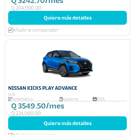
Q 3242.70/mes
Q 204,900.00
Quiero más detalles
Añadir al comparador
NISSAN KICKS PLAY ADVANCE
SUV
Automática
Gasolina
2025
Q 3549.50/mes
Q 224,900.00
Quiero más detalles