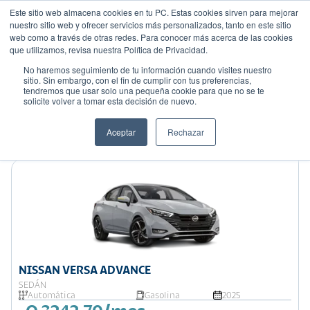
Este sitio web almacena cookies en tu PC. Estas cookies sirven para mejorar
nuestro sitio web y ofrecer servicios más personalizados, tanto en este sitio
web como a través de otras redes. Para conocer más acerca de las cookies
que utilizamos, revisa nuestra Política de Privacidad.
No haremos seguimiento de tu información cuando visites nuestro
sitio. Sin embargo, con el fin de cumplir con tus preferencias,
tendremos que usar solo una pequeña cookie para que no se te
Mostrando 9 de 10
solicite volver a tomar esta decisión de nuevo.
Filtrar
Aceptar
Rechazar
Ordenar por:
Precio: Menor a Mayor
NISSAN VERSA ADVANCE
SEDÁN
Automática
Gasolina
2025