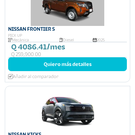
NISSAN FRONTIER S
PICK UP
Mecánica
Diesel
2025
Q 4086.41/mes
Q 259,900.00
Quiero más detalles
Añadir al comparador
NISSAN KICKS