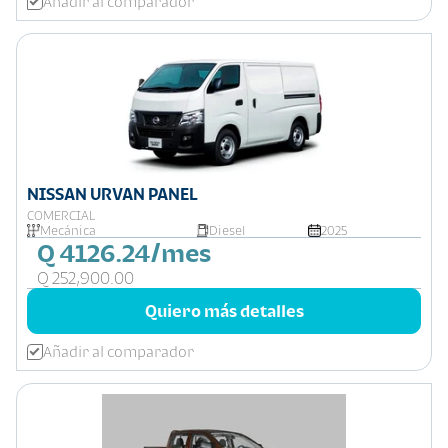
Añadir al comparador
NISSAN URVAN PANEL
COMERCIAL
Mecánica
Diesel
2025
Q 4126.24/mes
Q 252,900.00
Quiero más detalles
Añadir al comparador