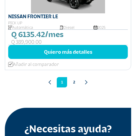
NISSAN FRONTIER LE
PICK UP
Automática
Diesel
2025
Q 6135.42/mes
Q 389,900.00
Quiero más detalles
Añadir al comparador
1
2
¿Necesitas ayuda?