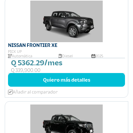
NISSAN FRONTIER XE
PICK UP
Automática
Diesel
2025
Q 5362.29/mes
Q 339,900.00
Quiero más detalles
Añadir al comparador