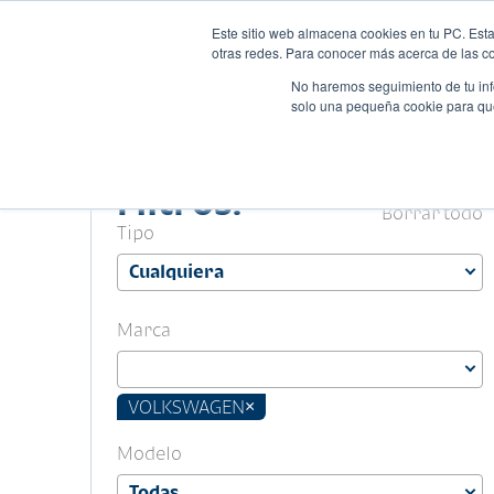
Este sitio web almacena cookies en tu PC. Esta
Autos
Comparado
otras redes. Para conocer más acerca de las coo
No haremos seguimiento de tu info
solo una pequeña cookie para que 
Filtros.
Borrar todo
Tipo
Marca
VOLKSWAGEN
×
Modelo