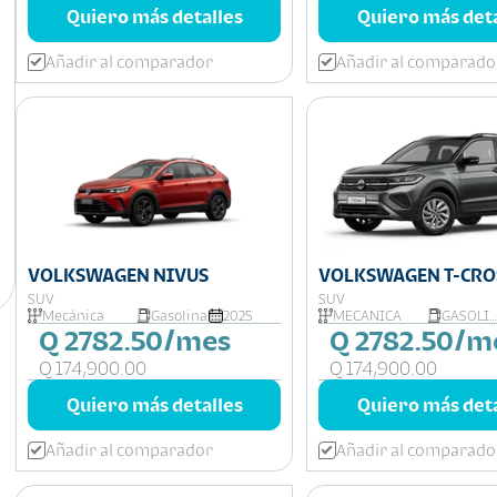
Quiero más detalles
Quiero más deta
Añadir al comparador
Añadir al comparado
VOLKSWAGEN NIVUS
VOLKSWAGEN T-CRO
TRENDLINE MT
SUV
SUV
Mecánica
Gasolina
2025
MECÁNICA
GASOLINA
Q 2782.50/mes
Q 2782.50/m
Q 174,900.00
Q 174,900.00
Quiero más detalles
Quiero más deta
Añadir al comparador
Añadir al comparado