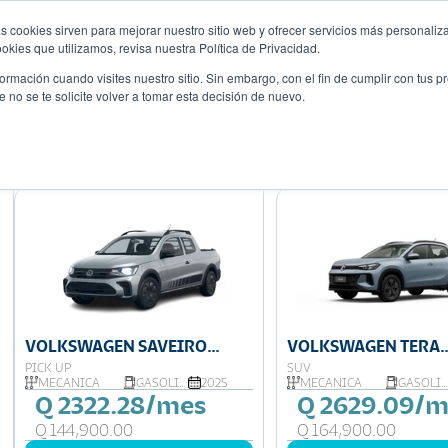
s cookies sirven para mejorar nuestro sitio web y ofrecer servicios más personaliza
Descubre tu 
r
Promociones
Blog
Eventos
kies que utilizamos, revisa nuestra Política de Privacidad.
rmación cuando visites nuestro sitio. Sin embargo, con el fin de cumplir con tus 
no se te solicite volver a tomar esta decisión de nuevo.
Mostrando 9 de 22
VOLKSWAGEN SAVEIRO
VOLKSWAGEN TERA
DOBLE CABINA
TRENDLINE
PICK UP
SUV
MECÁNICA
GASOLINA
2025
MECÁNICA
GASOLINA
Q 2322.28/mes
Q 2629.09/m
Q 144,900.00
Q 164,900.00