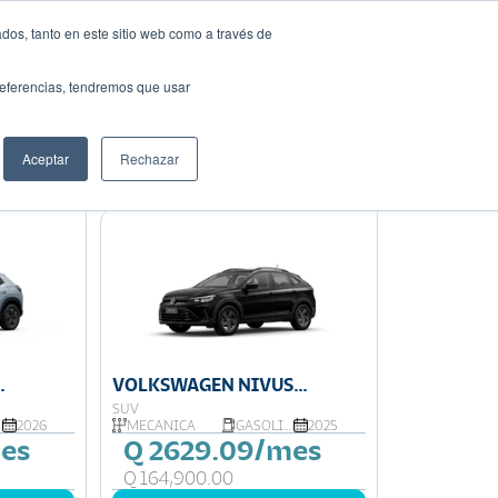
dos, tanto en este sitio web como a través de
Solicita tu préstamo
auto ideal
preferencias, tendremos que usar
Aceptar
Rechazar
Ordenar por:
Precio: Menor a Mayor
VOLKSWAGEN NIVUS
COMFORTLINE MT
SUV
2026
MECÁNICA
GASOLINA
2025
es
Q 2629.09/mes
Q 164,900.00