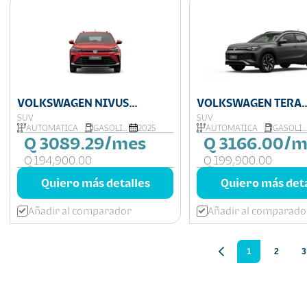
VOLKSWAGEN NIVUS
VOLKSWAGEN TERA
HIGHLINE
HIGHLINE
SUV
SUV
AUTOMÁTICA
GASOLINA
2025
AUTOMÁTICA
GASOLINA
Q 3089.29/mes
Q 3166.00/m
Q 194,900.00
Q 199,900.00
Quiero más detalles
Quiero más deta
Añadir al comparador
Añadir al comparado
1
2
3