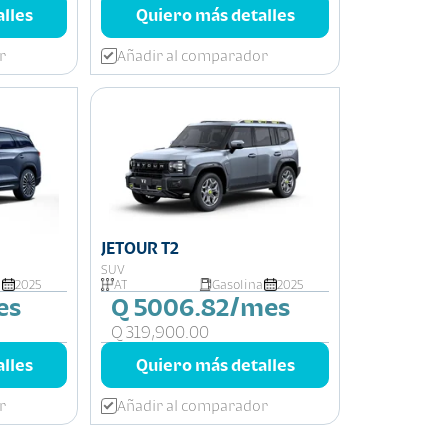
lles
Quiero más detalles
r
Añadir al comparador
JETOUR T2
SUV
a
2025
AT
Gasolina
2025
es
Q 5006.82/mes
Q 319,900.00
lles
Quiero más detalles
r
Añadir al comparador