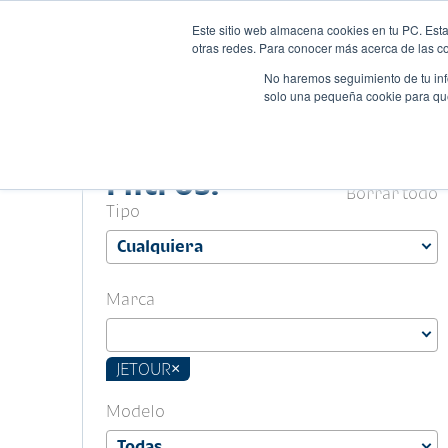
Este sitio web almacena cookies en tu PC. Esta
Autos
Comparado
otras redes. Para conocer más acerca de las coo
No haremos seguimiento de tu info
solo una pequeña cookie para que 
Filtros.
Borrar todo
Tipo
Marca
JETOUR
×
Modelo