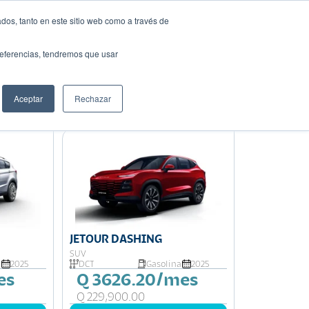
dos, tanto en este sitio web como a través de
Solicita tu préstamo
auto ideal
preferencias, tendremos que usar
Aceptar
Rechazar
Ordenar por:
Precio: Menor a Mayor
JETOUR DASHING
SUV
a
2025
DCT
Gasolina
2025
es
Q 3626.20/mes
Q 229,900.00