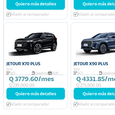
Quiero más detalles
Quiero más deta
Añadir al comparador
Añadir al comparado
JETOUR X70 PLUS
JETOUR X90 PLUS
SUV
SUV
DCT
Gasolina
2025
DCT
Gasolin
Q 3779.60/mes
Q 4331.85/m
Q 239,900.00
Q 275,900.00
Quiero más detalles
Quiero más deta
Añadir al comparador
Añadir al comparado