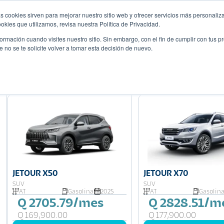
s cookies sirven para mejorar nuestro sitio web y ofrecer servicios más personaliza
Descubre tu 
r
Promociones
Blog
Eventos
kies que utilizamos, revisa nuestra Política de Privacidad.
rmación cuando visites nuestro sitio. Sin embargo, con el fin de cumplir con tus 
no se te solicite volver a tomar esta decisión de nuevo.
Mostrando 6 de 6
JETOUR X50
JETOUR X70
SUV
SUV
AT
Gasolina
2025
AT
Gasolin
Q 2705.79/mes
Q 2828.51/m
Q 169,900.00
Q 177,900.00