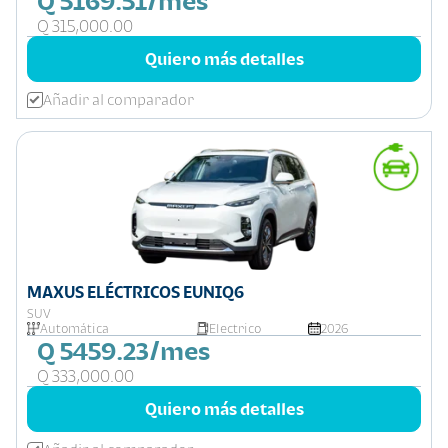
Q 5169.51/mes
Q 315,000.00
Quiero más detalles
Añadir al comparador
MAXUS ELÉCTRICOS EUNIQ6
SUV
Automática
Electrico
2026
Q 5459.23/mes
Q 333,000.00
Quiero más detalles