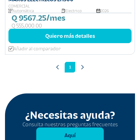
COMERCIAL
Automática
Electrico
2026
Q 9567.25/mes
Q 555,000.00
Quiero más detalles
Añadir al comparador
1
¿Necesitas ayuda?
Consulta nuestras preguntas frecuentes
Aquí