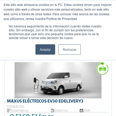
Este sitio web almacena cookies en tu PC. Estas cookies sirven para mejorar
nuestro sitio web y ofrecer servicios más personalizados, tanto en este sitio
web como a través de otras redes. Para conocer más acerca de las cookies
que utilizamos, revisa nuestra Política de Privacidad.
No haremos seguimiento de tu información cuando visites nuestro
sitio. Sin embargo, con el fin de cumplir con tus preferencias,
tendremos que usar solo una pequeña cookie para que no se te
Mostrando 5 de 5
solicite volver a tomar esta decisión de nuevo.
Filtrar
Aceptar
Rechazar
Ordenar por:
Precio: Menor a Mayor
MAXUS ELÉCTRICOS EV30 EDELIVERY3
COMERCIAL
Automática
Electrico
2026