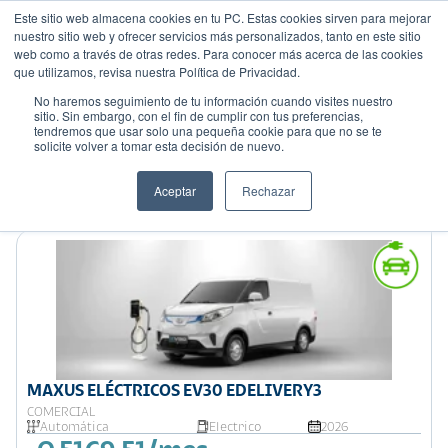
Este sitio web almacena cookies en tu PC. Estas cookies sirven para mejorar
nuestro sitio web y ofrecer servicios más personalizados, tanto en este sitio
web como a través de otras redes. Para conocer más acerca de las cookies
que utilizamos, revisa nuestra Política de Privacidad.
No haremos seguimiento de tu información cuando visites nuestro
sitio. Sin embargo, con el fin de cumplir con tus preferencias,
tendremos que usar solo una pequeña cookie para que no se te
Mostrando 5 de 5
solicite volver a tomar esta decisión de nuevo.
Filtrar
Aceptar
Rechazar
Ordenar por:
Precio: Menor a Mayor
MAXUS ELÉCTRICOS EV30 EDELIVERY3
COMERCIAL
Automática
Electrico
2026