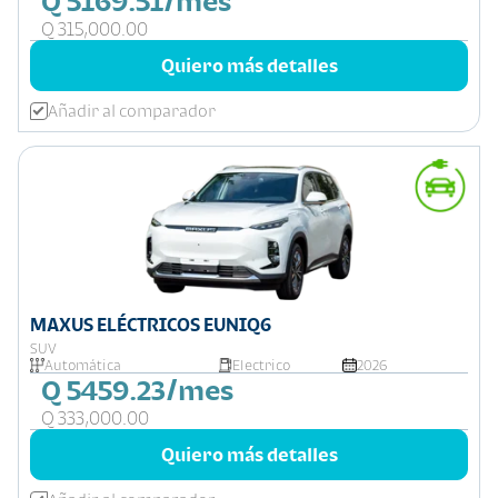
Q 5169.51/mes
Q 315,000.00
Quiero más detalles
Añadir al comparador
MAXUS ELÉCTRICOS EUNIQ6
SUV
Automática
Electrico
2026
Q 5459.23/mes
Q 333,000.00
Quiero más detalles