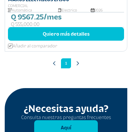
COMERCIAL
Automática
Electrico
2026
Q 9567.25/mes
Q 555,000.00
Quiero más detalles
Añadir al comparador
1
¿Necesitas ayuda?
Consulta nuestras preguntas frecuentes
Aquí