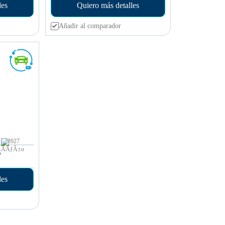
les
Quiero más detalles
Añadir al comparador
2027
s
les