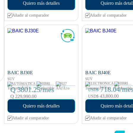
Quiero más detalles
Quiero más detal
Añadir al comparador
Añadir al comparador
BAIC BJ40E
BAIC BJ30E
SUV
SUV
ELECTRÓNICA
HÍBRIDA ENCHUFABLE
AUTOMÁTICA
HÍBRIDA AUTO RECARGABLE
2027
718.04/me
Q 3801.25/mes
USD$
43,800.00
Q 229,990.00
USD$
Quiero más detalles
Quiero más detal
Añadir al comparador
Añadir al comparador