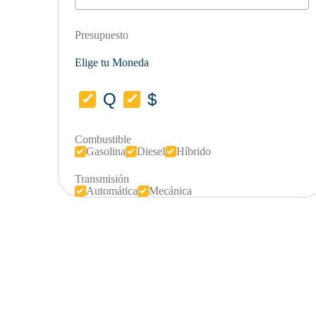
Presupuesto
Elige tu Moneda
Q
$
Combustible
Gasolina
Diesel
Híbrido
Transmisión
Automática
Mecánica