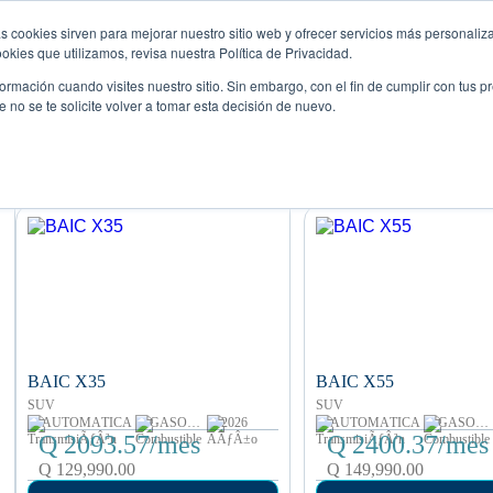
s cookies sirven para mejorar nuestro sitio web y ofrecer servicios más personaliza
Descub
Comparador
Promociones
Blog
Eventos
kies que utilizamos, revisa nuestra Política de Privacidad.
rmación cuando visites nuestro sitio. Sin embargo, con el fin de cumplir con tus 
no se te solicite volver a tomar esta decisión de nuevo.
Mostrando 5 de 5
BAIC X35
BAIC X55
SUV
SUV
AUTOMÁTICA
GASOLINA
2026
AUTOMÁTICA
GASOLINA
Q 2093.57/mes
Q 2400.37/mes
Q 129,990.00
Q 149,990.00