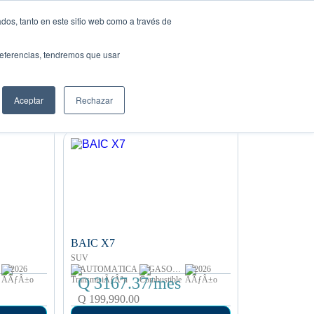
dos, tanto en este sitio web como a través de
re tu auto ideal
Solicita tu préstamo
preferencias, tendremos que usar
Aceptar
Rechazar
Ordenar por:
Precio: Menor a Mayor
BAIC X7
SUV
2026
AUTOMÁTICA
GASOLINA
2026
Q 3167.37/mes
Q 199,990.00