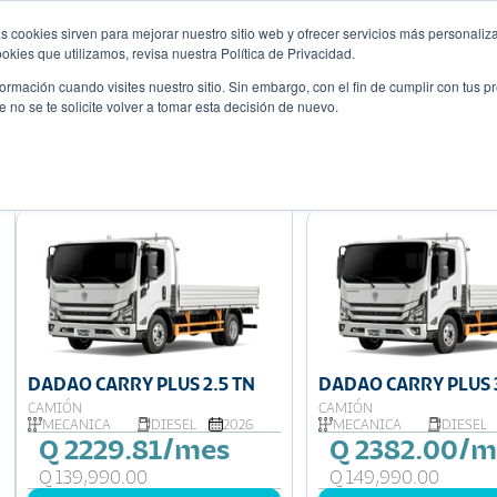
s cookies sirven para mejorar nuestro sitio web y ofrecer servicios más personaliza
Descubre tu 
r
Promociones
Blog
Eventos
kies que utilizamos, revisa nuestra Política de Privacidad.
rmación cuando visites nuestro sitio. Sin embargo, con el fin de cumplir con tus 
no se te solicite volver a tomar esta decisión de nuevo.
Mostrando 8 de 8
DADAO CARRY PLUS 2.5 TN
DADAO CARRY PLUS 
CAMIÓN
CAMIÓN
MECÁNICA
DIESEL
2026
MECÁNICA
DIESEL
Q 2229.81/mes
Q 2382.00/m
Q 139,990.00
Q 149,990.00