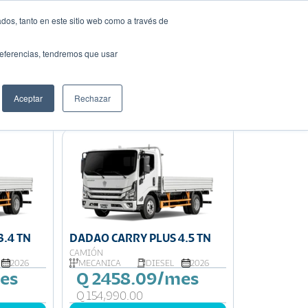
dos, tanto en este sitio web como a través de
Solicita tu préstamo
auto ideal
preferencias, tendremos que usar
Aceptar
Rechazar
Ordenar por:
Precio: Menor a Mayor
3.4 TN
DADAO CARRY PLUS 4.5 TN
CAMIÓN
2026
MECÁNICA
DIESEL
2026
es
Q 2458.09/mes
Q 154,990.00