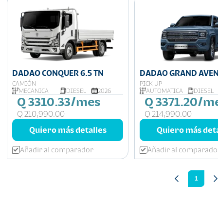
DADAO CONQUER 6.5 TN
DADAO GRAND AVEN
CAMIÓN
PICK UP
MECÁNICA
DIESEL
2026
AUTOMÁTICA
DIESEL
Q 3310.33/mes
Q 3371.20/m
Q 210,990.00
Q 214,990.00
Quiero más detalles
Quiero más deta
Añadir al comparador
Añadir al comparado
1