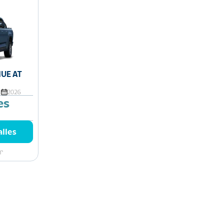
UE AT
2026
es
lles
r