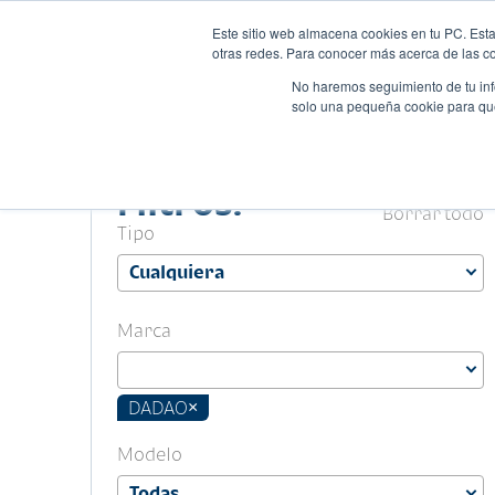
Este sitio web almacena cookies en tu PC. Esta
Autos
Comparado
otras redes. Para conocer más acerca de las coo
No haremos seguimiento de tu info
solo una pequeña cookie para que 
Filtros.
Borrar todo
Tipo
Marca
DADAO
×
Modelo