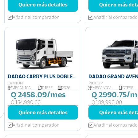
Quiero más detalles
Quiero más deta
Añadir al comparador
Añadir al comparado
DADAO CARRY PLUS DOBLE
DADAO GRAND AVEN
CABINA 3.4 TN
CAMIÓN
PICK UP
MECÁNICA
DIESEL
2026
MECÁNICA
DIESEL
Q 2458.09/mes
Q 2990.75/m
Q 154,990.00
Q 189,990.00
Quiero más detalles
Quiero más deta
Añadir al comparador
Añadir al comparado