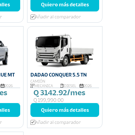
lles
Quiero más detalles
r
Añadir al comparador
UE MT
DADAO CONQUER 5.5 TN
CAMIÓN
2026
MECÁNICA
DIESEL
2026
es
Q 3142.92/mes
Q 199,990.00
lles
Quiero más detalles
r
Añadir al comparador