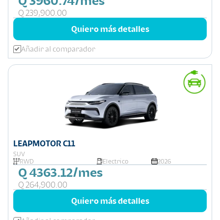
Q 3960.74/mes
Q 239,900.00
Quiero más detalles
Añadir al comparador
LEAPMOTOR C11
SUV
RWD
Electrico
2026
Q 4363.12/mes
Q 264,900.00
Quiero más detalles