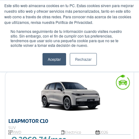
Este sitio web almacena cookies en tu PC. Estas cookies sirven para mejorar
nuestro sitio web y ofrecer servicios más personalizados, tanto en este sitio
web como a través de otras redes. Para conocer más acerca de las cookies
que utilizamos, revisa nuestra Política de Privacidad.
No haremos seguimiento de tu información cuando visites nuestro
sitio. Sin embargo, con el fin de cumplir con tus preferencias,
tendremos que usar solo una pequeña cookie para que no se te
Mostrando 2 de 2
solicite volver a tomar esta decisión de nuevo.
Filtrar
Aceptar
Rechazar
Ordenar por:
Precio: Menor a Mayor
LEAPMOTOR C10
SUV
RWD
Electrico
2026