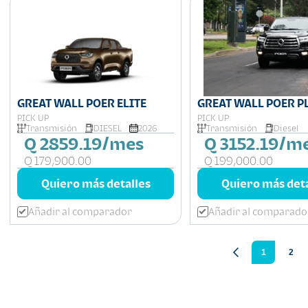
GREAT WALL POER ELITE
GREAT WALL POER P
PICK UP
PICK UP
Transmisión
DIESEL
2026
Transmisión
Diesel
Q 2859.19/mes
Q 3152.19/m
Q 179,900.00
Q 199,000.00
Quiero más detalles
Quiero más deta
Añadir al comparador
Añadir al comparado
1
2