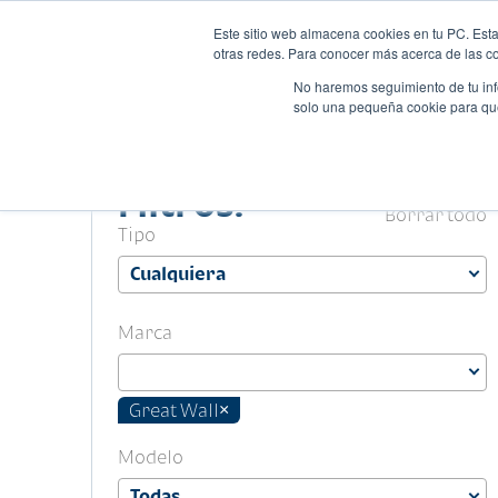
Este sitio web almacena cookies en tu PC. Esta
Autos
Comparado
otras redes. Para conocer más acerca de las coo
No haremos seguimiento de tu info
solo una pequeña cookie para que 
Filtros.
Borrar todo
Tipo
Marca
Great Wall
×
Modelo