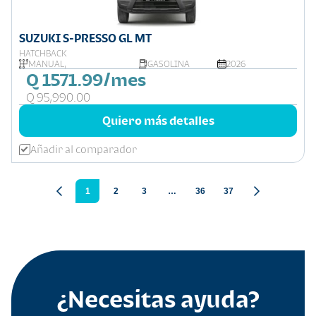
SUZUKI S-PRESSO GL MT
HATCHBACK
MANUAL,
GASOLINA
2026
Q 1571.99/mes
Q 95,990.00
Quiero más detalles
Añadir al comparador
1
2
3
…
36
37
¿Necesitas ayuda?