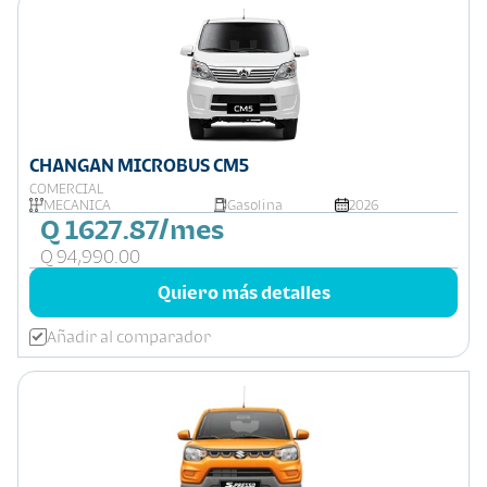
CHANGAN MICROBUS CM5
COMERCIAL
MECÁNICA
Gasolina
2026
Q 1627.87/mes
Q 94,990.00
Quiero más detalles
Añadir al comparador