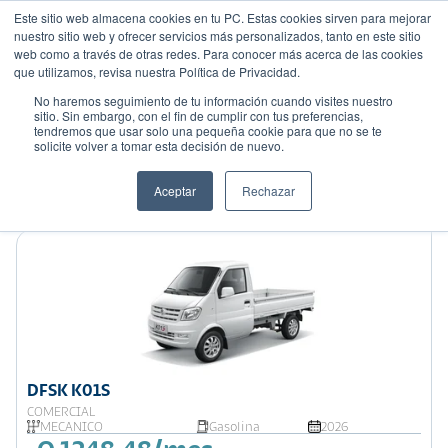
Este sitio web almacena cookies en tu PC. Estas cookies sirven para mejorar
nuestro sitio web y ofrecer servicios más personalizados, tanto en este sitio
web como a través de otras redes. Para conocer más acerca de las cookies
que utilizamos, revisa nuestra Política de Privacidad.
No haremos seguimiento de tu información cuando visites nuestro
sitio. Sin embargo, con el fin de cumplir con tus preferencias,
tendremos que usar solo una pequeña cookie para que no se te
Mostrando 9 de 326
solicite volver a tomar esta decisión de nuevo.
Filtrar
Aceptar
Rechazar
Ordenar por:
Precio: Menor a Mayor
DFSK K01S
COMERCIAL
MECÁNICO
Gasolina
2026