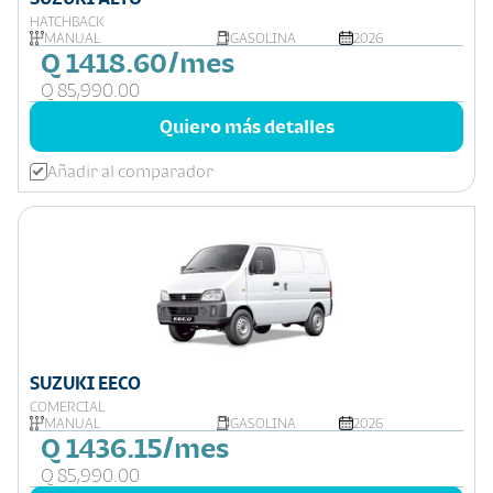
HATCHBACK
MANUAL
GASOLINA
2026
Q 1418.60/mes
Q 85,990.00
Quiero más detalles
Añadir al comparador
SUZUKI EECO
COMERCIAL
MANUAL
GASOLINA
2026
Q 1436.15/mes
Q 85,990.00