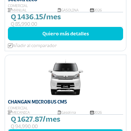
COMERCIAL
MANUAL
GASOLINA
2026
Q 1436.15/mes
Q 85,990.00
Quiero más detalles
Añadir al comparador
CHANGAN MICROBUS CM5
COMERCIAL
MECÁNICA
Gasolina
2026
Q 1627.87/mes
Q 94,990.00