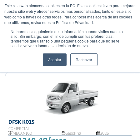
Este sitio web almacena cookies en tu PC. Estas cookies sirven para mejorar
nuestro sitio web y ofrecer servicios más personalizados, tanto en este sitio
web como a través de otras redes. Para conocer más acerca de las cookies
que utilizamos, revisa nuestra Política de Privacidad.
No haremos seguimiento de tu información cuando visites nuestro
sitio. Sin embargo, con el fin de cumplir con tus preferencias,
tendremos que usar solo una pequeña cookie para que no se te
Mostrando 9 de 44
solicite volver a tomar esta decisión de nuevo.
Filtrar
Aceptar
Rechazar
Ordenar por:
Precio: Menor a Mayor
DFSK K01S
COMERCIAL
MECÁNICO
Gasolina
2026