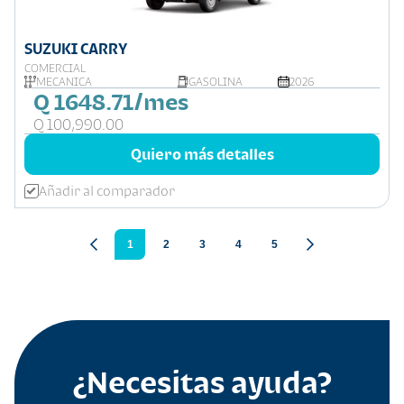
SUZUKI CARRY
COMERCIAL
MECANICA
GASOLINA
2026
Q 1648.71/mes
Q 100,990.00
Quiero más detalles
Añadir al comparador
1
2
3
4
5
¿Necesitas ayuda?