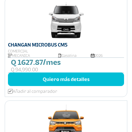
CHANGAN MICROBUS CM5
COMERCIAL
MECÁNICA
Gasolina
2026
Q 1627.87/mes
Q 94,990.00
Quiero más detalles
Añadir al comparador