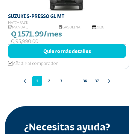
SUZUKI S-PRESSO GL MT
HATCHBACK
MANUAL,
GASOLINA
2026
Q 1571.99/mes
Q 95,990.00
Quiero más detalles
Añadir al comparador
1
2
3
…
36
37
¿Necesitas ayuda?