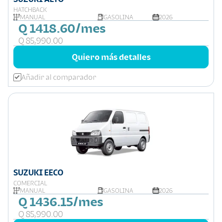
HATCHBACK
MANUAL
GASOLINA
2026
Q 1418.60/mes
Q 85,990.00
Quiero más detalles
Añadir al comparador
SUZUKI EECO
COMERCIAL
MANUAL
GASOLINA
2026
Q 1436.15/mes
Q 85,990.00