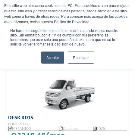
Este sitio web almacena cookies en tu PC. Estas cookies sirven para mejorar
nuestro sitio web y ofrecer servicios más personalizados, tanto en este sitio
web como a través de otras redes. Para conocer más acerca de las cookies
que utilizamos, revisa nuestra Política de Privacidad.
No haremos seguimiento de tu información cuando visites nuestro
sitio. Sin embargo, con el fin de cumplir con tus preferencias,
tendremos que usar solo una pequeña cookie para que no se te
Mostrando 9 de 326
solicite volver a tomar esta decisión de nuevo.
Filtrar
Aceptar
Rechazar
Ordenar por:
Precio: Menor a Mayor
DFSK K01S
COMERCIAL
MECÁNICO
Gasolina
2026