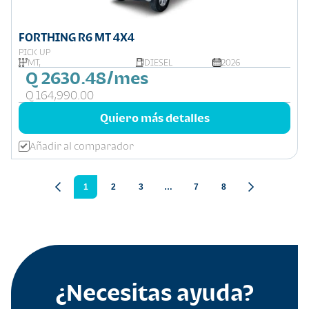
FORTHING R6 MT 4X4
PICK UP
MT,
DIESEL
2026
Q 2630.48/mes
Q 164,990.00
Quiero más detalles
Añadir al comparador
1
2
3
…
7
8
¿Necesitas ayuda?