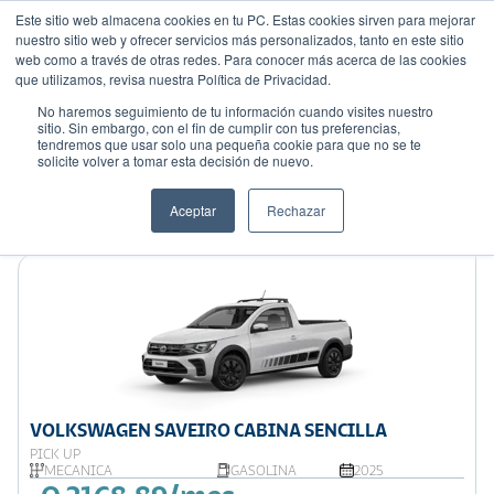
Este sitio web almacena cookies en tu PC. Estas cookies sirven para mejorar
nuestro sitio web y ofrecer servicios más personalizados, tanto en este sitio
web como a través de otras redes. Para conocer más acerca de las cookies
que utilizamos, revisa nuestra Política de Privacidad.
No haremos seguimiento de tu información cuando visites nuestro
sitio. Sin embargo, con el fin de cumplir con tus preferencias,
tendremos que usar solo una pequeña cookie para que no se te
Mostrando 9 de 69
solicite volver a tomar esta decisión de nuevo.
Filtrar
Aceptar
Rechazar
Ordenar por:
Precio: Menor a Mayor
VOLKSWAGEN SAVEIRO CABINA SENCILLA
PICK UP
MECÁNICA
GASOLINA
2025