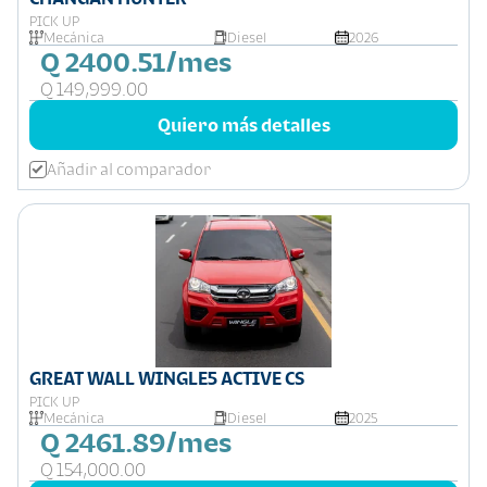
PICK UP
Mecánica
Diesel
2026
Q 2400.51/mes
Q 149,999.00
Quiero más detalles
Añadir al comparador
GREAT WALL WINGLE5 ACTIVE CS
PICK UP
Mecánica
Diesel
2025
Q 2461.89/mes
Q 154,000.00