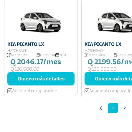
KIA PICANTO LX
KIA PICANTO LX
HATCHBACK
HATCHBACK
Mecanica
Gasolina
2026
Mecanica
Gasolin
Q 2046.17/mes
Q 2199.56/m
Q 126,900.00
Q 136,900.00
Quiero más detalles
Quiero más deta
Añadir al comparador
Añadir al comparado
1
2