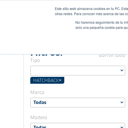
Este sitio web almacena cookies en tu PC. Esta
Autos
Comparado
otras redes. Para conocer más acerca de las coo
No haremos seguimiento de tu info
solo una pequeña cookie para que 
Filtros.
Borrar todo
Tipo
HATCHBACK
×
Marca
Modelo