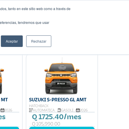
dos, tanto en este sitio web como a través de
Solicita tu préstamo
auto ideal
preferencias, tendremos que usar
Aceptar
Rechazar
Ordenar por:
Precio: Menor a Mayor
L MT
SUZUKI S-PRESSO GL AMT
HATCHBACK
2026
AUTOMATICA
GASOLINA
2026
es
Q 1725.40/mes
Q 105,990.00