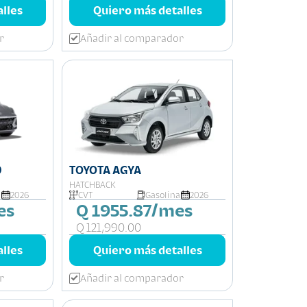
lles
Quiero más detalles
r
Añadir al comparador
0
TOYOTA AGYA
HATCHBACK
a
2026
CVT
Gasolina
2026
es
Q 1955.87/mes
Q 121,990.00
lles
Quiero más detalles
r
Añadir al comparador