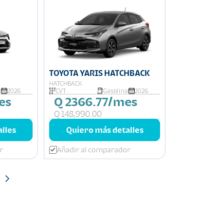
TOYOTA YARIS HATCHBACK
HATCHBACK
a
2026
CVT
Gasolina
2026
es
Q 2366.77/mes
Q 148,990.00
lles
Quiero más detalles
r
Añadir al comparador