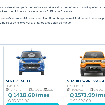
s cookies sirven para mejorar nuestro sitio web y ofrecer servicios más personaliza
Descubre tu 
r
Promociones
Blog
Eventos
kies que utilizamos, revisa nuestra Política de Privacidad.
rmación cuando visites nuestro sitio. Sin embargo, con el fin de cumplir con tus 
no se te solicite volver a tomar esta decisión de nuevo.
Mostrando 9 de 11
SUZUKI ALTO
SUZUKI S-PRESSO G
HATCHBACK
HATCHBACK
MANUAL
GASOLINA
2026
MANUAL,
GASOLINA
Q 1418.60/mes
Q 1571.99/m
Q 85,990.00
Q 95,990.00