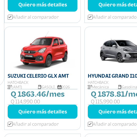
Quiero más detalles
Quiero más deta
Añadir al comparador
Añadir al comparado
SUZUKI CELERIO GLX AMT
HYUNDAI GRAND I1
HATCHBACK
HATCHBACK
(AMT)
GASOLINA
2026
Mecánica
Gasolin
Q 1863.46/mes
Q 1878.81/m
Q 114,990.00
Q 115,990.00
Quiero más detalles
Quiero más deta
Añadir al comparador
Añadir al comparado