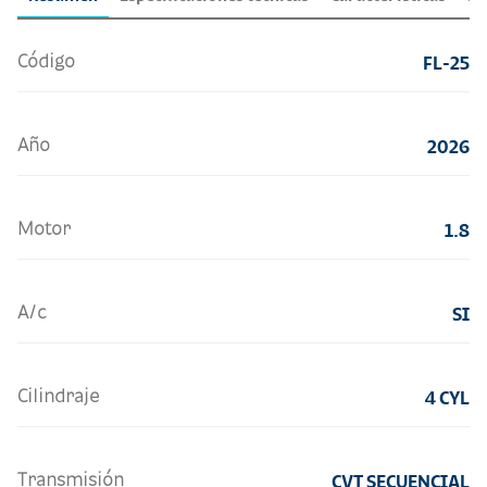
Código
FL-25
Año
2026
Motor
1.8
A/c
SI
Cilindraje
4 CYL
Transmisión
CVT SECUENCIAL