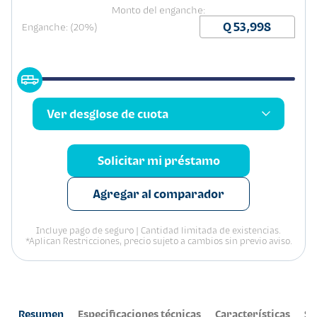
Monto del enganche:
Enganche: (20%)
Ver desglose de cuota
Solicitar mi préstamo
Agregar al comparador
Incluye pago de seguro | Cantidad limitada de existencias.
*Aplican Restricciones, precio sujeto a cambios sin previo aviso.
Resumen
Especificaciones técnicas
Características
Se