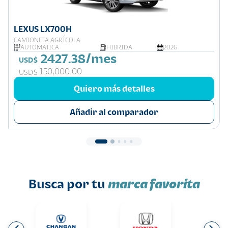
LEXUS LX700H
CAMIONETA AGRÍCOLA
AUTOMATICA
HIBRIDA
2026
2427.38/mes
USD$
150,000.00
USD$
Quiero más detalles
Añadir al comparador
Busca por tu
marca favorita