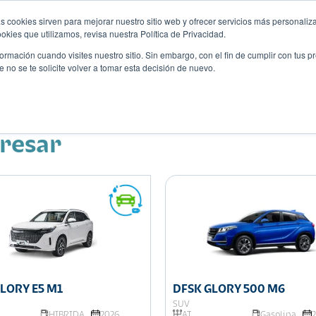
s cookies sirven para mejorar nuestro sitio web y ofrecer servicios más personaliza
kies que utilizamos, revisa nuestra Política de Privacidad.
rmación cuando visites nuestro sitio. Sin embargo, con el fin de cumplir con tus 
no se te solicite volver a tomar esta decisión de nuevo.
Descubre tu auto ideal
ciones
Blog
Eventos
eresar
LORY E5 M1
DFSK GLORY 500 M6
SUV
HIBRIDA
2026
AT
Gasolina