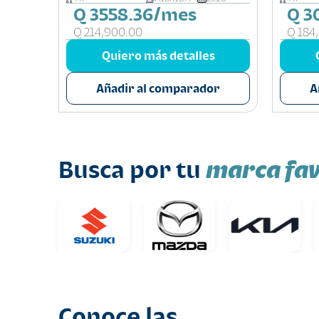
Q 3558.36/mes
Q 3
Q 214,900.00
Q 184
s
Quiero más detalles
or
Añadir al comparador
A
marca fav
Busca por tu
Conoce las