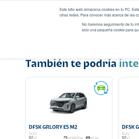
Este sitio web almacena cookies en tu PC. Esta
otras redes. Para conocer más acerca de las coo
No haremos seguimiento de tu info
solo una pequeña cookie para que 
Autos
Comparador
Promo
Nombre
Suv
•
•
También te podría
int
DFSK GRLORY E5 M2
DFSK G
SUV
SUV
025
AT
HIBRIDA
2026
AT