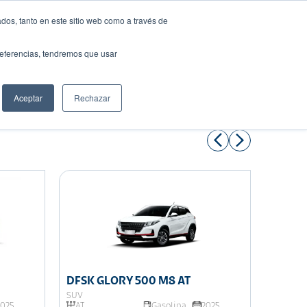
dos, tanto en este sitio web como a través de
preferencias, tendremos que usar
Solicita tu préstamo
Aceptar
Rechazar
Compartir:
DFSK GLORY 500 M8 AT
DFSK 
SUV
COMERC
2025
AT
Gasolina
2025
MECÁ