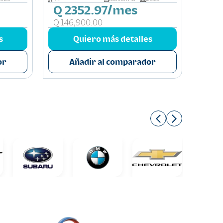
Q 2352.97/mes
Q 1
Q 146,900.00
Q 116
s
Quiero más detalles
or
Añadir al comparador
A