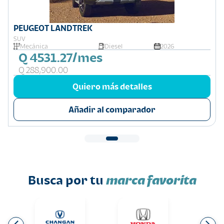
PEUGEOT LANDTREK
SUV
Mecánica
Diesel
2026
Q 4531.27/mes
Q 288,900.00
Quiero más detalles
Añadir al comparador
Busca por tu
marca favorita