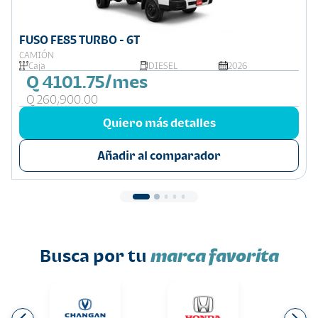
FUSO FE85 TURBO - 6T
CAMIÓN
Caja
DIESEL
2026
Q 4101.75/mes
Q 260,900.00
Quiero más detalles
Añadir al comparador
Busca por tu
marca favorita