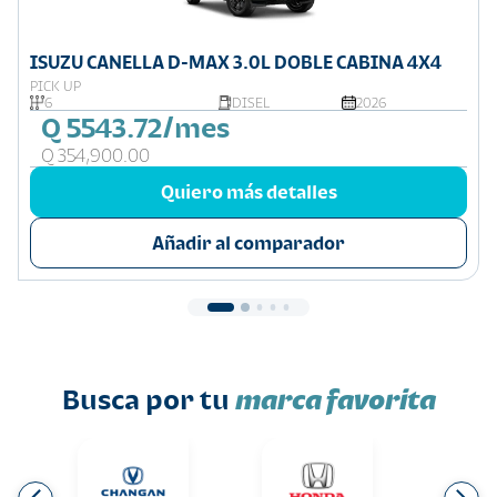
ISUZU CANELLA D-MAX 3.0L DOBLE CABINA 4X4
PICK UP
6
DISEL
2026
Q 5543.72/mes
Q 354,900.00
Quiero más detalles
Añadir al comparador
Busca por tu
marca favorita