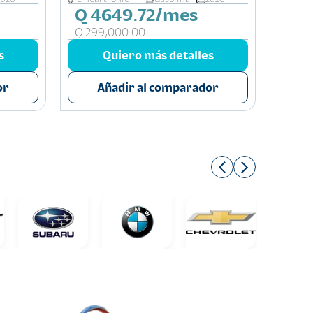
Q 4649.72/mes
Q 
Q 299,000.00
Q 285
s
Quiero más detalles
or
Añadir al comparador
A