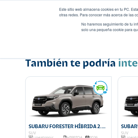
Este sitio web almacena cookies en tu PC. Esta
otras redes. Para conocer más acerca de las coo
No haremos seguimiento de tu info
solo una pequeña cookie para que 
Autos
Comparador
Promo
Nombre
Suv
•
•
También te podría
int
SUBARU FORESTER HÍBRIDA 2.5
SUBAR
I-L
2.5IL
SUV
SUV
025
Lineatronic
HIBRIDA
2026
Lineat