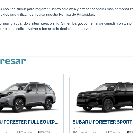
s cookies sirven para mejorar nuestro sitio web y ofrecer servicios más personaliza
kies que utilizamos, revisa nuestra Política de Privacidad.
rmación cuando visites nuestro sitio. Sin embargo, con el fin de cumplir con tus 
no se te solicite volver a tomar esta decisión de nuevo.
Descubre tu auto ideal
ciones
Blog
Eventos
eresar
U FORESTER FULL EQUIPO
SUBARU FORESTER SPORT 
SUV
ronic
Gasolina
2026
Lineatronic
Gasolina