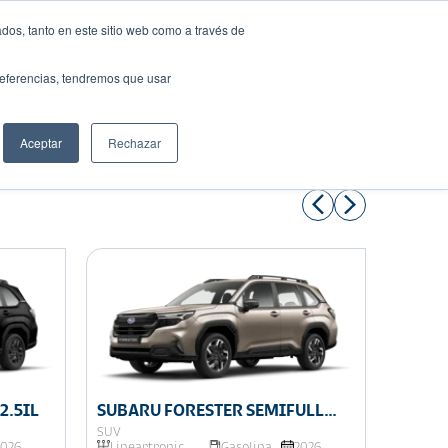
dos, tanto en este sitio web como a través de
preferencias, tendremos que usar
Solicita tu préstamo
Aceptar
Rechazar
Compartir:
2.5IL
SUBARU FORESTER SEMIFULL
SUBAR
2.5IL
SUV
SUV
2026
Lineartronic
Gasolina
2026
Linear