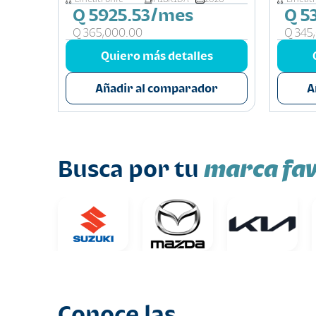
Q 5925.53/mes
Q 5
Q 365,000.00
Q 345
s
Quiero más detalles
or
Añadir al comparador
A
marca fav
Busca por tu
Conoce las