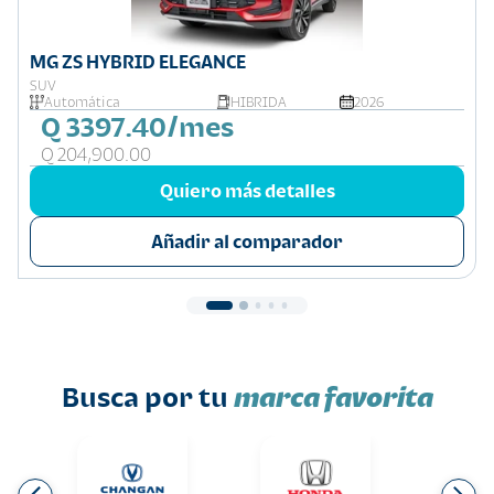
MG ZS HYBRID ELEGANCE
SUV
Automática
HIBRIDA
2026
Q 3397.40/mes
Q 204,900.00
Quiero más detalles
Añadir al comparador
Busca por tu
marca favorita