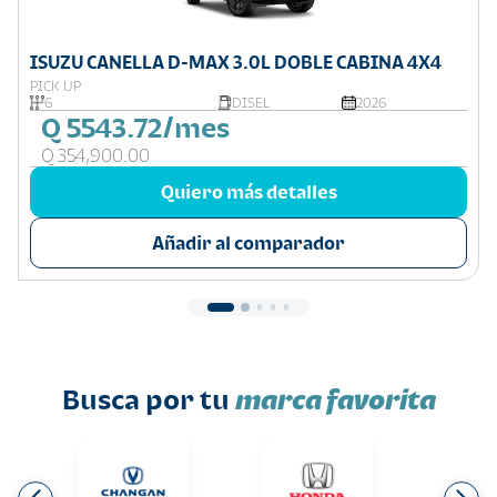
ISUZU CANELLA D-MAX 3.0L DOBLE CABINA 4X4
PICK UP
6
DISEL
2026
Q 5543.72/mes
Q 354,900.00
Quiero más detalles
Añadir al comparador
Busca por tu
marca favorita