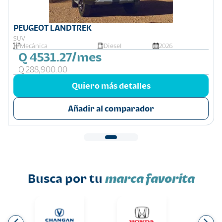
PEUGEOT LANDTREK
SUV
Mecánica
Diesel
2026
Q 4531.27/mes
Q 288,900.00
Quiero más detalles
Añadir al comparador
Busca por tu
marca favorita