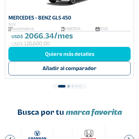
MERCEDES - BENZ GLS 450
SUV
Automático
HIBRIDA
2025
2066.34/mes
USD$
128,600.00
USD$
Quiero más detalles
Añadir al comparador
Busca por tu
marca favorita