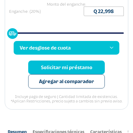
Monto del enganche:
Enganche: (20%)
Ver desglose de cuota
Solicitar mi préstamo
Agregar al comparador
Incluye pago de seguro | Cantidad limitada de existencias.
*Aplican Restricciones, precio sujeto a cambios sin previo aviso.
Resumen
Especificaciones técnicas
Características
Se