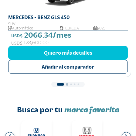
MERCEDES - BENZ GLS 450
SUV
Automático
HIBRIDA
2025
2066.34/mes
USD$
128,600.00
USD$
Quiero más detalles
Añadir al comparador
Busca por tu
marca favorita