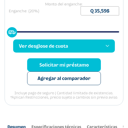
Monto del enganche:
Enganche: (20%)
Ver desglose de cuota
Solicitar mi préstamo
Agregar al comparador
Incluye pago de seguro | Cantidad limitada de existencias.
*Aplican Restricciones, precio sujeto a cambios sin previo aviso.
Resumen
Especificaciones técnicas
Características
Se