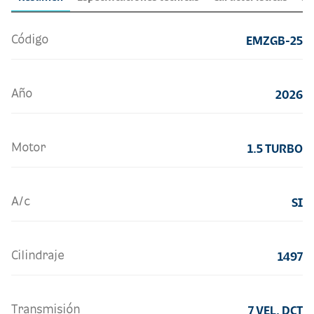
Código
EMZGB-25
Año
2026
Motor
1.5 TURBO
A/c
SI
Cilindraje
1497
Transmisión
7 VEL. DCT