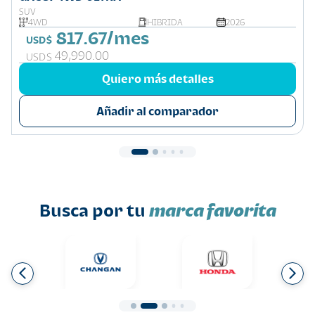
SUV
4WD
HIBRIDA
2026
817.67/mes
USD$
49,990.00
USD$
Quiero más detalles
Añadir al comparador
Busca por tu
marca favorita