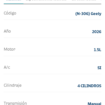
Código
(N-306) Geely
Año
2026
Motor
1.5L
A/c
SI
Cilindraje
4 CILINDROS
Transmisión
Manual