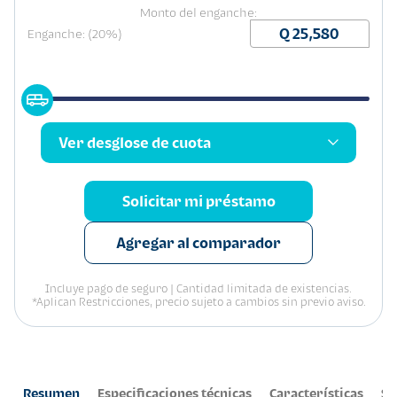
Monto del enganche:
Enganche: (20%)
Ver desglose de cuota
Solicitar mi préstamo
Agregar al comparador
Incluye pago de seguro | Cantidad limitada de existencias.
*Aplican Restricciones, precio sujeto a cambios sin previo aviso.
Resumen
Especificaciones técnicas
Características
Se