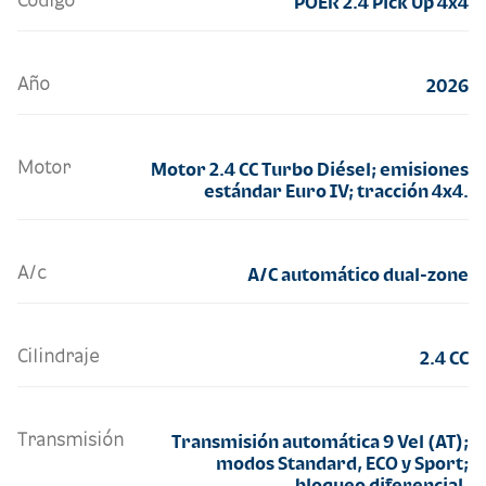
Código
POER 2.4 Pick Up 4x4
Año
2026
Motor
Motor 2.4 CC Turbo Diésel; emisiones
estándar Euro IV; tracción 4x4.
A/c
A/C automático dual-zone
Cilindraje
2.4 CC
Transmisión
Transmisión automática 9 Vel (AT);
modos Standard, ECO y Sport;
bloqueo diferencial.