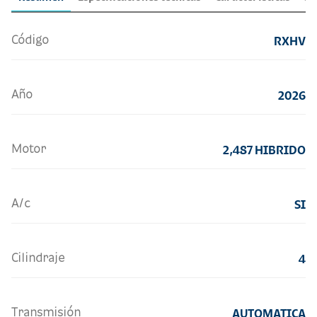
Código
RXHV
Año
2026
Motor
2,487 HIBRIDO
A/c
SI
Cilindraje
4
Transmisión
AUTOMATICA