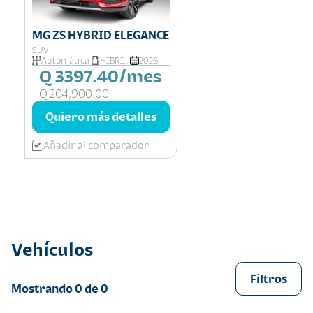
MG ZS HYBRID ELEGANCE
SUV
Automática
HIBRIDA
2026
Q 3397.40/mes
Q 204,900.00
Quiero más detalles
Añadir al comparador
Vehículos
Filtros
Mostrando
0
de
0