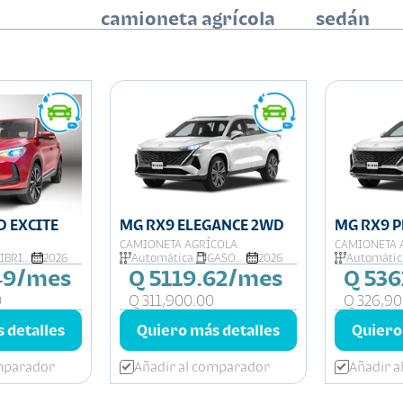
camioneta agrícola
sedán
D EXCITE
MG RX9 ELEGANCE 2WD
MG RX9 
CAMIONETA AGRÍCOLA
CAMIONETA 
HIBRIDA
2026
Automática
GASOLINA
2026
Automátic
49/mes
Q 5119.62/mes
Q 53
0
Q 311,900.00
Q 326,90
 detalles
Quiero más detalles
Quiero
omparador
Añadir al comparador
Añadir 