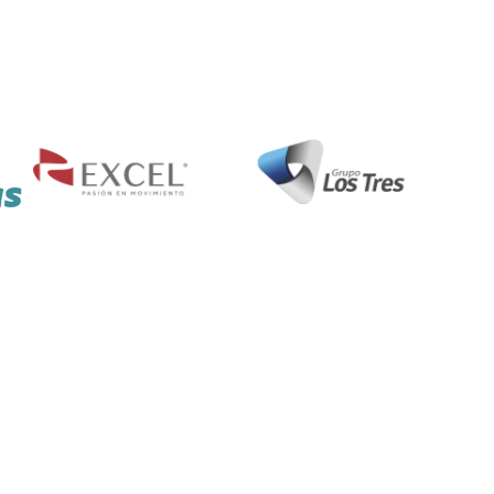
as
Má
¿Necesitas ayuda?