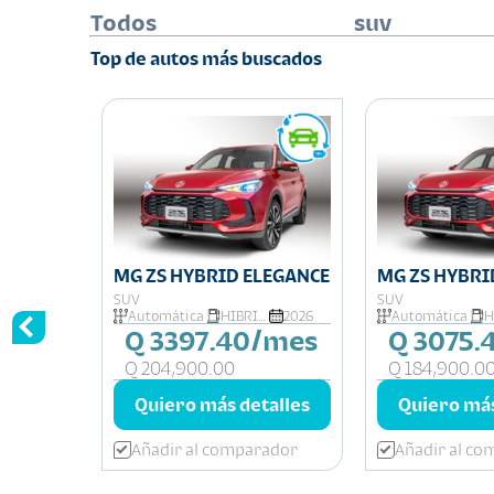
Todos
suv
Top de autos más buscados
MG ZS HYBRID ELEGANCE
MG ZS HYBRI
SUV
SUV
L
2026
Automática
HIBRIDA
2026
Automática
/mes
Q 3397.40/mes
Q 3075.
Q 204,900.00
Q 184,900.0
talles
Quiero más detalles
Quiero más
rador
Añadir al comparador
Añadir al c