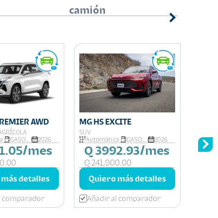
camión
comer
PREMIER AWD
MG HS EXCITE
MG M
AGRÍCOLA
SUV
SEDÁN
a
GASOLINA
2026
Automática
GASOLINA
2026
Auto
61.05/mes
Q 3992.93/mes
Q 
0.00
Q 241,900.00
Q 14
 más detalles
Quiero más detalles
Qui
al comparador
Añadir al comparador
Aña