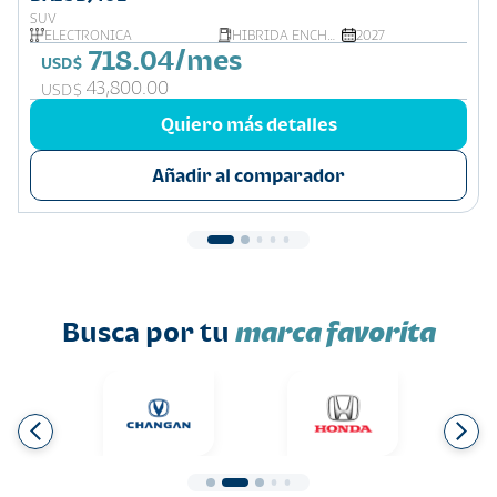
SUV
ELECTRÓNICA
HÍBRIDA ENCHUFABLE
2027
718.04/mes
USD$
43,800.00
USD$
Quiero más detalles
Añadir al comparador
Busca por tu
marca favorita