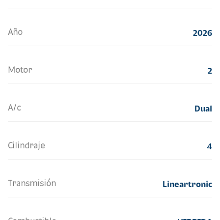
Año
2026
Motor
2
A/c
Dual
Cilindraje
4
Transmisión
Lineartronic