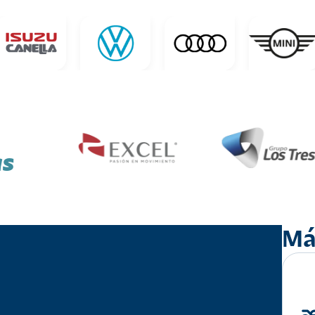
as
Má