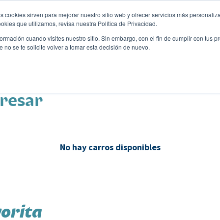
s cookies sirven para mejorar nuestro sitio web y ofrecer servicios más personaliza
kies que utilizamos, revisa nuestra Política de Privacidad.
rmación cuando visites nuestro sitio. Sin embargo, con el fin de cumplir con tus 
no se te solicite volver a tomar esta decisión de nuevo.
Descubre tu auto ideal
ciones
Blog
Eventos
eresar
No hay carros disponibles
orita