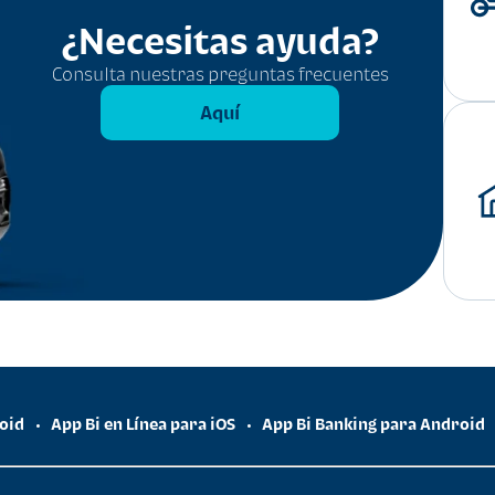
¿Necesitas ayuda?
Consulta nuestras preguntas frecuentes
Aquí
roid
App Bi en Línea para iOS
App Bi Banking para Android
•
•