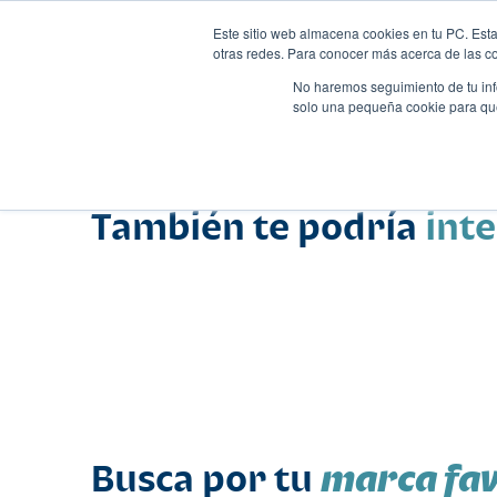
Este sitio web almacena cookies en tu PC. Esta
otras redes. Para conocer más acerca de las coo
No haremos seguimiento de tu info
solo una pequeña cookie para que 
Autos
Comparador
Promo
Nombre
Suv
•
•
También te podría
int
marca fav
Busca por tu