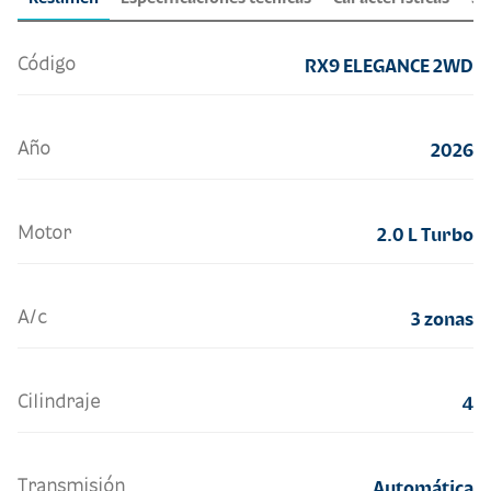
Código
RX9 ELEGANCE 2WD
Año
2026
Motor
2.0 L Turbo
A/c
3 zonas
Cilindraje
4
Transmisión
Automática