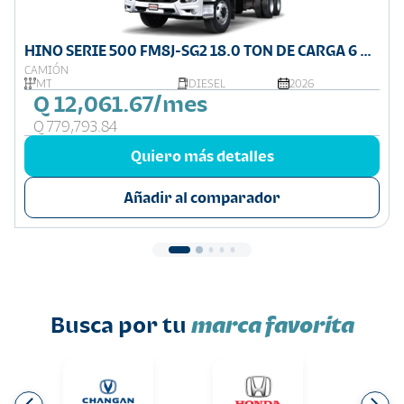
HINO SERIE 500 FM8J-SG2 18.0 TON DE CARGA 6 X
4
CAMIÓN
MT
DIESEL
2026
Q 12,061.67/mes
Q 779,793.84
Quiero más detalles
Añadir al comparador
Busca por tu
marca favorita