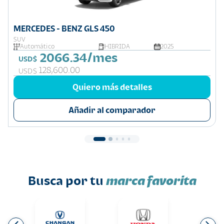
MERCEDES - BENZ GLS 450
SUV
Automático
HIBRIDA
2025
2066.34/mes
USD$
128,600.00
USD$
Quiero más detalles
Añadir al comparador
Busca por tu
marca favorita