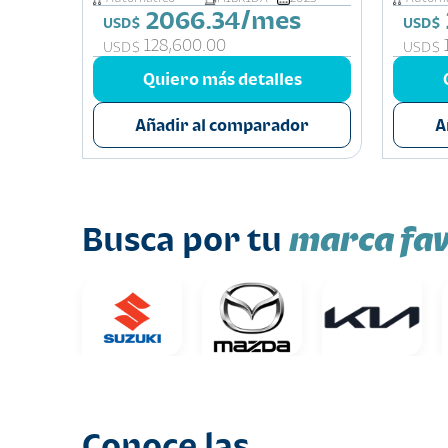
2066.34/mes
USD$
USD$
128,600.00
USD$
USD$
s
Quiero más detalles
or
Añadir al comparador
A
marca fav
Busca por tu
Conoce las