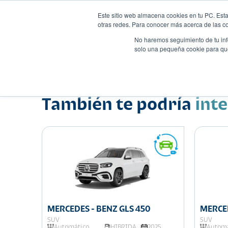
Este sitio web almacena cookies en tu PC. Esta
otras redes. Para conocer más acerca de las coo
No haremos seguimiento de tu info
solo una pequeña cookie para que 
Autos
Comparador
Promo
Nombre
Sedán
•
•
También te podría
int
MERCEDES - BENZ GLS 450
MERCED
SUV
SUV
025
Automático
HIBRIDA
2025
Automá