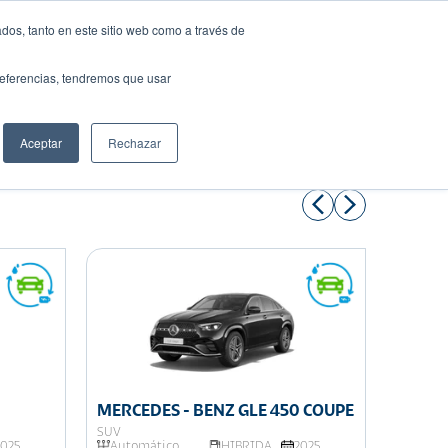
dos, tanto en este sitio web como a través de
preferencias, tendremos que usar
Solicita tu préstamo
Aceptar
Rechazar
Compartir:
MERCEDES - BENZ GLE 450 COUPE
MERCE
SUV
SUV
2025
Automático
HIBRIDA
2025
Autom