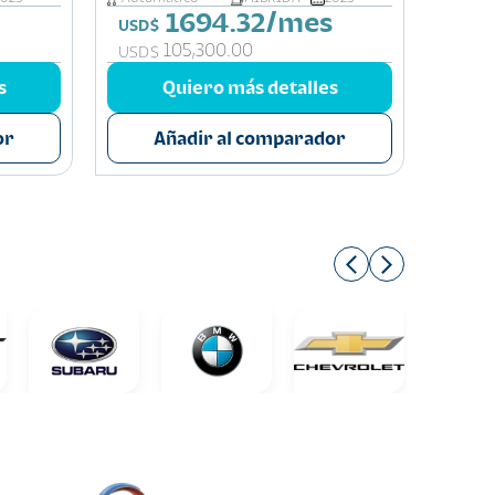
1694.32/mes
USD$
USD$
105,300.00
USD$
USD$
s
Quiero más detalles
or
Añadir al comparador
A